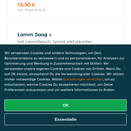
13,50 €
inkl. Pfand (0,00 €)
Lamm Saag
mit Lammfleisch, Spinat und pikanter
Sauce
Wir verwenden Cookies und andere Technologien, um Dein
14,50 €
Benutzererlebnis zu verbessern und zu personalisieren, für Analysen zur
inkl. Pfand (0,00 €)
Optimierung und Werbung in Zusammenarbeit mit Dritten. Wir
verwenden unsere eigenen Cookies und Cookies von Dritten. Wenn Du
auf OK klickst, akzeptierst Du die Verwendung aller Cookies. Wir setzen
immer notwendige Cookies. Wähle
Einstellungen verwalten
, um zu
Chicken Korma
entscheiden, welche Cookies Du akzeptieren möchtest, um Deine
Präferenzen anzupassen und um weitere Informationen zu finden.
mit Hähnchenfleisch, Cashewkernen und
Safran-Sahnesauce
13,50 €
OK
inkl. Pfand (0,00 €)
Online Essen Bestellen
Essentielle