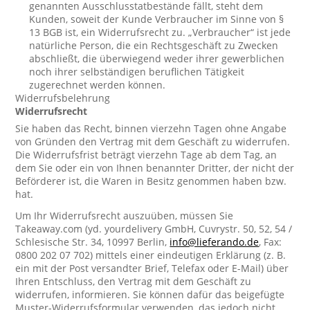
genannten Ausschlusstatbestände fällt, steht dem
Kunden, soweit der Kunde Verbraucher im Sinne von §
13 BGB ist, ein Widerrufsrecht zu. „Verbraucher“ ist jede
natürliche Person, die ein Rechtsgeschäft zu Zwecken
abschließt, die überwiegend weder ihrer gewerblichen
noch ihrer selbständigen beruflichen Tätigkeit
zugerechnet werden können.
Widerrufsbelehrung
Widerrufsrecht
Sie haben das Recht, binnen vierzehn Tagen ohne Angabe
von Gründen den Vertrag mit dem Geschäft zu widerrufen.
Die Widerrufsfrist beträgt vierzehn Tage ab dem Tag, an
dem Sie oder ein von Ihnen benannter Dritter, der nicht der
Beförderer ist, die Waren in Besitz genommen haben bzw.
hat.
Um Ihr Widerrufsrecht auszuüben, müssen Sie
Takeaway.com (yd. yourdelivery GmbH, Cuvrystr. 50, 52, 54 /
Schlesische Str. 34, 10997 Berlin,
info@lieferando.de
, Fax:
0800 202 07 702) mittels einer eindeutigen Erklärung (z. B.
ein mit der Post versandter Brief, Telefax oder E-Mail) über
Ihren Entschluss, den Vertrag mit dem Geschäft zu
widerrufen, informieren. Sie können dafür das beigefügte
Muster-Widerrufsformular verwenden, das jedoch nicht